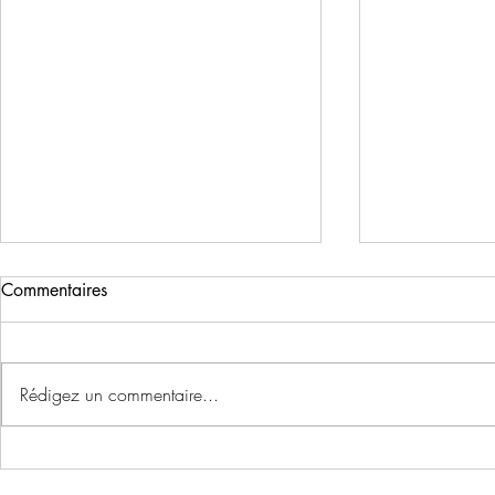
Commentaires
Rédigez un commentaire...
En mai ... v
Plus que quelques jours pour
vous inscrire à la marche