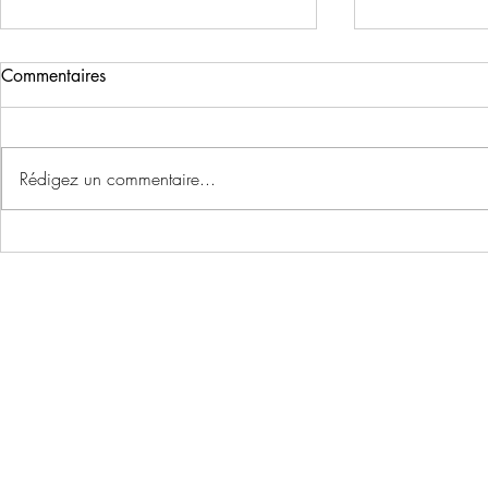
Commentaires
Rédigez un commentaire...
En mai ... v
Plus que quelques jours pour
vous inscrire à la marche
gourmande organisée par la
chorale!