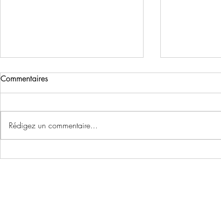
Commentaires
Rédigez un commentaire...
En mai ... v
Plus que quelques jours pour
vous inscrire à la marche
gourmande organisée par la
chorale!