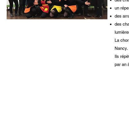
un répe
des arr
des cha
lumière
La chor
Nancy.
Ils rép
par an à