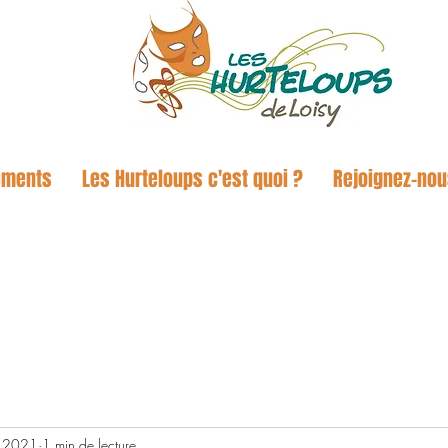
ements
Les Hurteloups c'est quoi ?
Rejoignez-no
t 2021
1 min de lecture