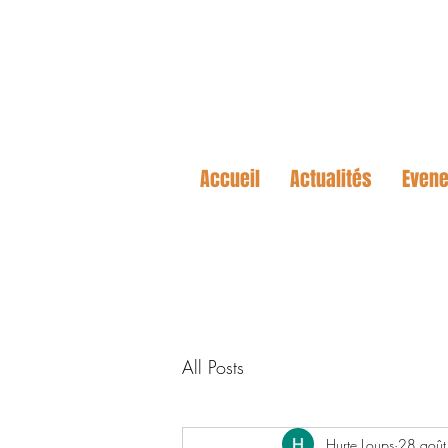
Accueil
Actualités
Even
All Posts
Hurte Loups
28 aoû