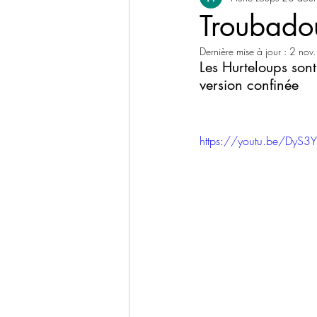
Troubado
Dernière mise à jour :
2 nov
Les Hurteloups sont
version confinée
https://youtu.be/DyS