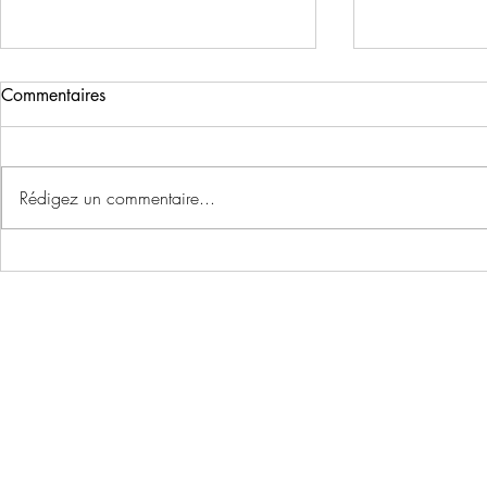
Commentaires
Rédigez un commentaire...
En mai ... v
Plus que quelques jours pour
vous inscrire à la marche
gourmande organisée par la
chorale!